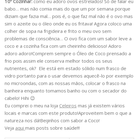
10º Cozinhar:
como eu adoro ovos estrelados! Só de falar eu
babo… mas não comia mais do que um por semana porque
diziam que fazia mal… pois é, o que faz mal não é o ovo mas
sim o azeite ou o óleo onde eu os fritava! Agora coloco uma
colher de sopa na frigideira e frito o meu ovo sem
problemas de consciência… O ovo fica com um sabor leve a
coco e a cozinha fica com um cheirinho delicioso! Adoro
adoro adoro!Comprem sempre o Óleo de Coco prensado a
frio pois assim ele conserva melhor todos os seus
nutrientes, ok? Ele está em estado sólido num frasco de
vidro portanto para o usar devemos aquecê-lo por exemplo
no microondas, com as nossas mãos, colocar o frasco na
banheira enquanto tomamos banho ou com o secador do
cabelo! Hihi 😉
Eu comprei o meu na loja
Celeiros
mas já existem vários
locais e marcas com este produto!Aproveitem bem o que a
natureza nos dá!Beijinhos com sabor a Coco!
Veja
aqui
mais posts sobre saúde!!!