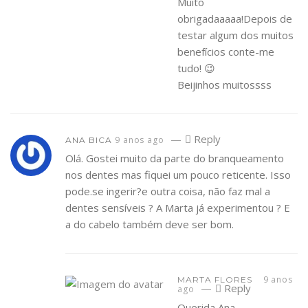
Muito
obrigadaaaaa!Depois de
testar algum dos muitos
benefícios conte-me
tudo! 😉
Beijinhos muitossss
—
Reply
9 anos ago
ANA BICA
Olá. Gostei muito da parte do branqueamento
nos dentes mas fiquei um pouco reticente. Isso
pode.se ingerir?e outra coisa, não faz mal a
dentes sensíveis ? A Marta já experimentou ? E
a do cabelo também deve ser bom.
9 anos
MARTA FLORES
—
Reply
ago
Querida Ana,