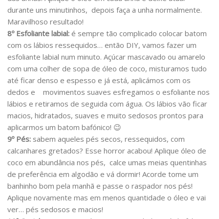
durante uns minutinhos, depois faça a unha normalmente.
Maravilhoso resultado!
8º Esfoliante labial:
é sempre tão complicado colocar batom
com os lábios ressequidos… então DIY, vamos fazer um
esfoliante labial num minuto. Açúcar mascavado ou amarelo
com uma colher de sopa de óleo de coco, misturamos tudo
até ficar denso e espesso e já está, aplicámos com os
dedos e movimentos suaves esfregamos o esfoliante nos
lábios e retiramos de seguida com água. Os lábios vão ficar
macios, hidratados, suaves e muito sedosos prontos para
aplicarmos um batom bafónico! 😉
9º Pés:
sabem aqueles pés secos, ressequidos, com
calcanhares gretados? Esse horror acabou! Aplique óleo de
coco em abundância nos pés, calce umas meias quentinhas
de preferência em algodão e vá dormir! Acorde tome um
banhinho bom pela manhã e passe o raspador nos pés!
Aplique novamente mas em menos quantidade o óleo e vai
ver… pés sedosos e macios!