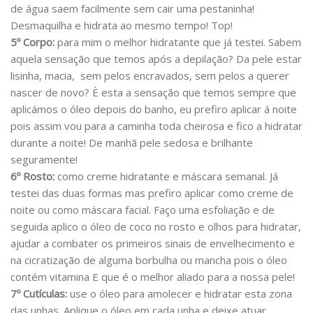
de água saem facilmente sem cair uma pestaninha!
Desmaquilha e hidrata ao mesmo tempo! Top!
5º Corpo:
para mim o melhor hidratante que já testei. Sabem
aquela sensação que temos após a depilação? Da pele estar
lisinha, macia, sem pelos encravados, sem pelos a querer
nascer de novo? È esta a sensação que temos sempre que
aplicámos o óleo depois do banho, eu prefiro aplicar á noite
pois assim vou para a caminha toda cheirosa e fico a hidratar
durante a noite! De manhã pele sedosa e brilhante
seguramente!
6º Rosto:
como creme hidratante e máscara semanal. Já
testei das duas formas mas prefiro aplicar como creme de
noite ou como máscara facial. Faço uma esfoliação e de
seguida aplico o óleo de coco no rosto e olhos para hidratar,
ajudar a combater os primeiros sinais de envelhecimento e
na cicratização de alguma borbulha ou mancha pois o óleo
contém vitamina E que é o melhor aliado para a nossa pele!
7º Cutículas:
use o óleo para amolecer e hidratar esta zona
das unhas. Aplique o óleo em cada unha e deixe atuar