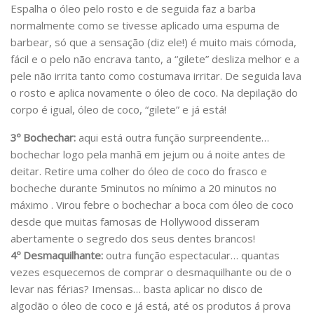
Espalha o óleo pelo rosto e de seguida faz a barba
normalmente como se tivesse aplicado uma espuma de
barbear, só que a sensação (diz ele!) é muito mais cómoda,
fácil e o pelo não encrava tanto, a “gilete” desliza melhor e a
pele não irrita tanto como costumava irritar. De seguida lava
o rosto e aplica novamente o óleo de coco. Na depilação do
corpo é igual, óleo de coco, “gilete” e já está!
3º Bochechar:
aqui está outra função surpreendente…
bochechar logo pela manhã em jejum ou á noite antes de
deitar. Retire uma colher do óleo de coco do frasco e
bocheche durante 5minutos no mínimo a 20 minutos no
máximo . Virou febre o bochechar a boca com óleo de coco
desde que muitas famosas de Hollywood disseram
abertamente o segredo dos seus dentes brancos!
4º Desmaquilhante:
outra função espectacular… quantas
vezes esquecemos de comprar o desmaquilhante ou de o
levar nas férias? Imensas… basta aplicar no disco de
algodão o óleo de coco e já está, até os produtos á prova