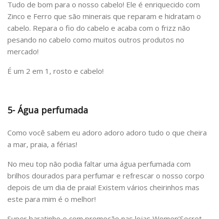
Tudo de bom para o nosso cabelo! Ele é enriquecido com
Zinco e Ferro que são minerais que reparam e hidratam o
cabelo. Repara o fio do cabelo e acaba com o frizz não
pesando no cabelo como muitos outros produtos no
mercado!
É um 2 em 1, rosto e cabelo!
5- Água perfumada
Como você sabem eu adoro adoro adoro tudo o que cheira
a mar, praia, a férias!
No meu top não podia faltar uma água perfumada com
brilhos dourados para perfumar e refrescar o nosso corpo
depois de um dia de praia! Existem vários cheirinhos mas
este para mim é o melhor!
Super baratinho e com promoção nas lojas Women’Secret.