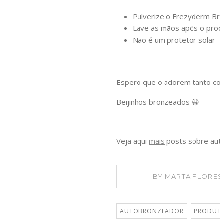
Pulverize o Frezyderm B
Lave as mãos após o pro
Não é um protetor solar
Espero que o adorem tanto c
Beijinhos bronzeados 😀
Veja aqui
mais
posts sobre aut
BY
MARTA FLORE
AUTOBRONZEADOR
PRODU