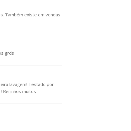
cias. Também existe em vendas
os grds
meira lavagem! Testado por
! Beijinhos muitos