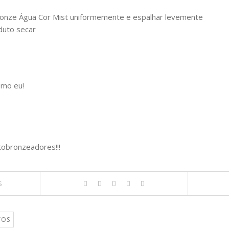
ronze Água Cor Mist uniformemente e espalhar levemente
duto secar
omo eu!
obronzeadores!!!
S
TOS