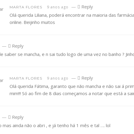
—
Reply
9 anos ago
MARTA FLORES
Olá querida Liliana, poderá encontrar na maioria das farmá
online. Beijinho muitos
—
Reply
e saber se mancha, e n sai tudo logo de uma vez no banho ? Jinh
—
Reply
9 anos ago
MARTA FLORES
Olá querida Fátima, garanto que não mancha e não sai á pri
mim!!! Só ao fim de 8 dias começamos a notar que está a sair
—
Reply
 mas ainda não o abri , e já tenho há 1 mês e tal …. lol