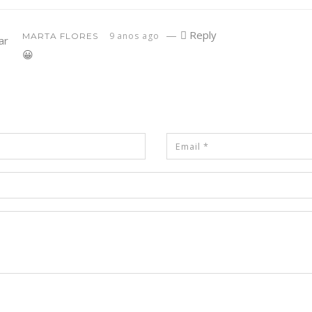
—
Reply
9 anos ago
MARTA FLORES
😀