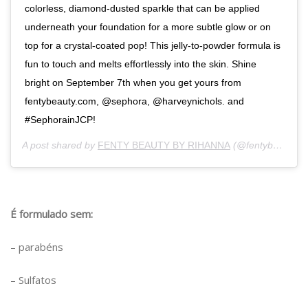
colorless, diamond-dusted sparkle that can be applied
underneath your foundation for a more subtle glow or on
top for a crystal-coated pop! This jelly-to-powder formula is
fun to touch and melts effortlessly into the skin. Shine
bright on September 7th when you get yours from
fentybeauty.com, @sephora, @harveynichols. and
#SephorainJCP!
A post shared by
FENTY BEAUTY BY RIHANNA
(@fentybeauty) on
É formulado sem:
– parabéns
– Sulfatos