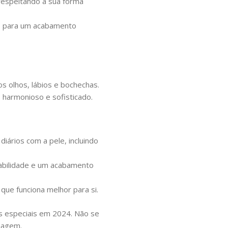
respeitando a sua forma
do para um acabamento
 olhos, lábios e bochechas.
o harmonioso e sofisticado.
ários com a pele, incluindo
abilidade e um acabamento
 que funciona melhor para si.
es especiais em 2024. Não se
lhagem.