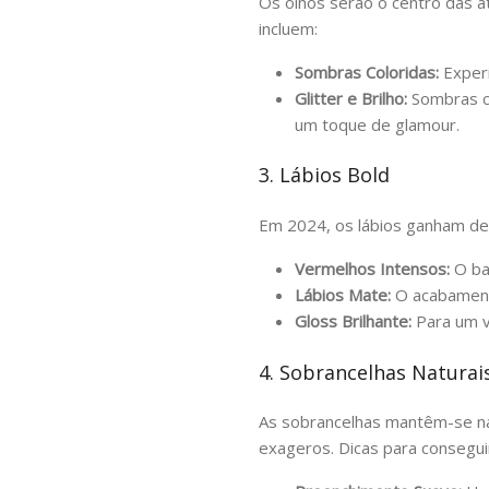
Os olhos serão o centro das 
incluem:
Sombras Coloridas:
Experi
Glitter e Brilho:
Sombras co
um toque de glamour.
3. Lábios Bold
Em 2024, os lábios ganham de
Vermelhos Intensos:
O ba
Lábios Mate:
O acabamento
Gloss Brilhante:
Para um vi
4. Sobrancelhas Naturai
As sobrancelhas mantêm-se nat
exageros. Dicas para conseguir