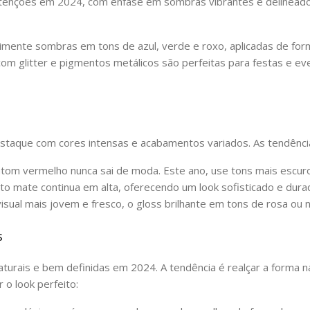
atenções em 2024, com ênfase em sombras vibrantes e delineados
mente sombras em tons de azul, verde e roxo, aplicadas de for
m glitter e pigmentos metálicos são perfeitas para festas e ev
staque com cores intensas e acabamentos variados. As tendência
tom vermelho nunca sai de moda. Este ano, use tons mais escur
 mate continua em alta, oferecendo um look sofisticado e dura
sual mais jovem e fresco, o gloss brilhante em tons de rosa ou n
s
urais e bem definidas em 2024. A tendência é realçar a forma n
 o look perfeito: