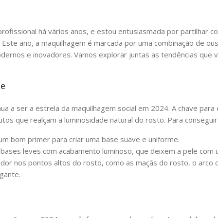
rofissional há vários anos, e estou entusiasmada por partilhar 
 Este ano, a maquilhagem é marcada por uma combinação de ousa
odernos e inovadores. Vamos explorar juntas as tendências que 
te
inua a ser a estrela da maquilhagem social em 2024. A chave par
tos que realçam a luminosidade natural do rosto. Para conseguir 
m bom primer para criar uma base suave e uniforme.
bases leves com acabamento luminoso, que deixem a pele com u
ador nos pontos altos do rosto, como as maçãs do rosto, o arco d
egante.