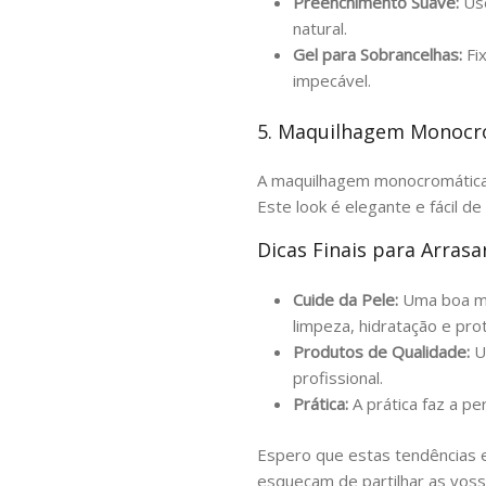
Preenchimento Suave:
Use
natural.
Gel para Sobrancelhas:
Fi
impecável.
5. Maquilhagem Monocr
A maquilhagem monocromática é
Este look é elegante e fácil d
Dicas Finais para Arras
Cuide da Pele:
Uma boa maq
limpeza, hidratação e pro
Produtos de Qualidade:
Us
profissional.
Prática:
A prática faz a pe
Espero que estas tendências e 
esqueçam de partilhar as voss