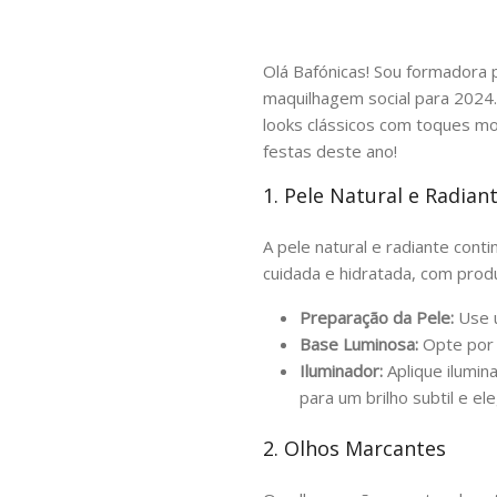
Olá Bafónicas! Sou formadora p
maquilhagem social para 2024.
looks clássicos com toques m
festas deste ano!
1. Pele Natural e Radian
A pele natural e radiante cont
cuidada e hidratada, com produ
Preparação da Pele:
Use u
Base Luminosa:
Opte por 
Iluminador:
Aplique ilumin
para um brilho subtil e el
2. Olhos Marcantes