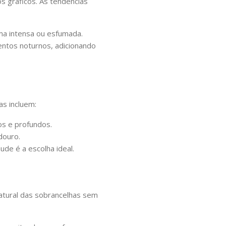
 gráficos. As tendências
ma intensa ou esfumada.
entos noturnos, adicionando
s incluem:
os e profundos.
douro.
ude é a escolha ideal.
atural das sobrancelhas sem