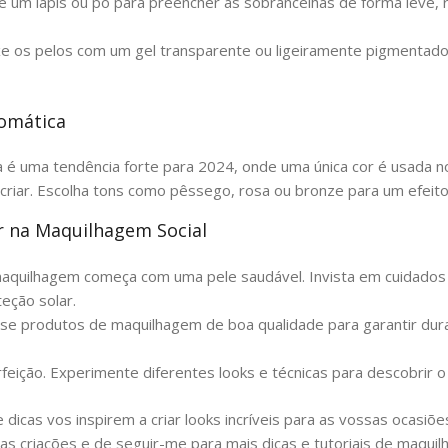
 um lápis ou pó para preencher as sobrancelhas de forma leve, 
xe os pelos com um gel transparente ou ligeiramente pigmenta
omática
 uma tendência forte para 2024, onde uma única cor é usada nos
e criar. Escolha tons como pêssego, rosa ou bronze para um efeit
ar na Maquilhagem Social
uilhagem começa com uma pele saudável. Invista em cuidados di
teção solar.
e produtos de maquilhagem de boa qualidade para garantir dur
rfeição. Experimente diferentes looks e técnicas para descobrir o
dicas vos inspirem a criar looks incríveis para as vossas ocasiõ
as criações e de seguir-me para mais dicas e tutoriais de maqui