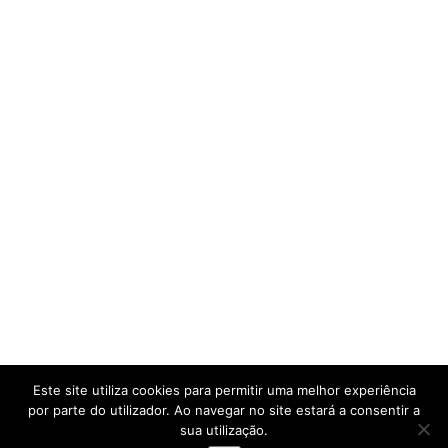
FACEBOOK
Este site utiliza cookies para permitir uma melhor experiência
por parte do utilizador. Ao navegar no site estará a consentir a
© COPYRIGHT MARTA FLORES 2024
sua utilização.