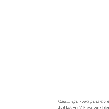
Maquilhagem para peles moren
dica! Estive n’
A Praça
para fala