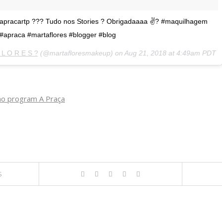
@apracartp ??? Tudo nos Stories ? Obrigadaaaa ✌? #maquilhagem
#apraca #martaflores #blogger #blog
 L O R E S ?
(@martafloresmakeup) on
Aug 21, 2018 at 4:49am PDT
 no program A Praça
S