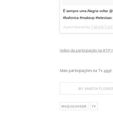
É sempre uma Alegria voltar 
#bafonica #makeup #televisao 
A post shared by
? M A R T A F
Video da participação na RTP
Mais participações na Tv
aqui
!
BY
MARTA FLORE
MAQUILHAGEM
TV